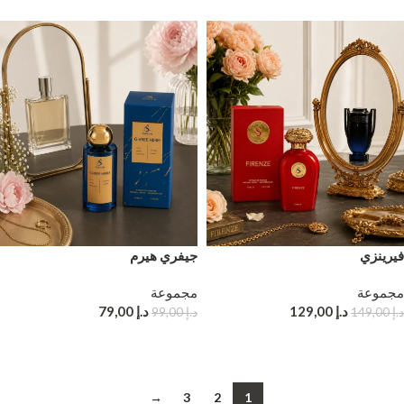
فيرينزي
جيفري هيرم
مجموعة
مجموعة
د.إ
129,00
د.إ
79,00
د.إ
149,00
د.إ
99,00
إضافة إلى سلة التسوق
إضافة إلى سلة التسوق
→
3
2
1