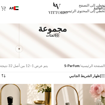
تخطي إلى التصفح
AR
القائمة
تخطي إلى المحتوى الرئيسي
مجموعة
الفئات
مع S Parfum، التوصيل
مجاني إلى الإمارات العربية
المتحدة
، أما
بالنسبة لدول الخليج
والعراق،
فيجب ألا
تقل
قيمة الشراء
عن 150 درهمًا إماراتيًا
.
الصفحة الرئيسية
/
S-Parfum
يتم عرض 1–12 من أصل 32 نتيجة
إظهار الشريط الجانبي