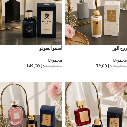
روح ألور
أفينيو أبسولو
مجموعة
مجموعة
د.إ
79,00
د.إ
149,00
د.إ
99,00
د.إ
170,00
إضافة إلى سلة التسوق
إضافة إلى سلة التسوق