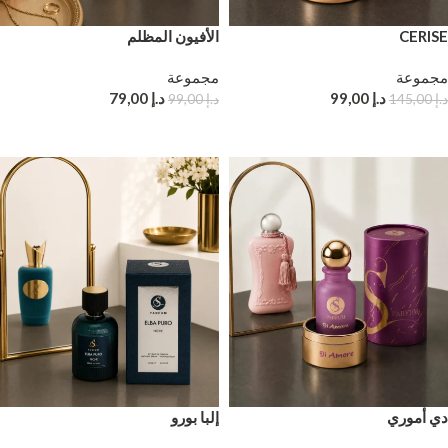
CERISE
الأفيون المظلم
مجموعة
مجموعة
د.إ
99,00
د.إ
79,00
د.إ
145,00
د.إ
99,00
إضافة إلى سلة التسوق
إضافة إلى سلة التسوق
دي أموري
إلبا بورو