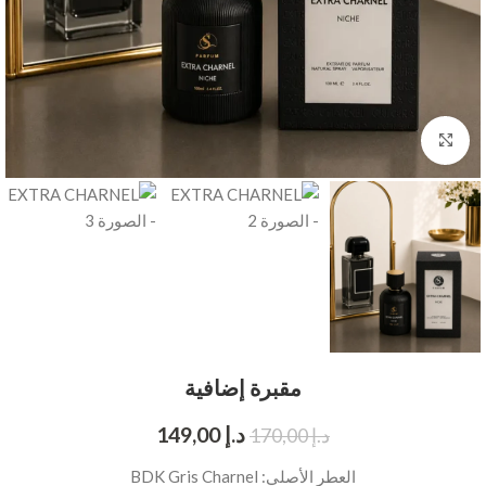
انقر للتكبير
مقبرة إضافية
د.إ
149,00
د.إ
170,00
العطر الأصلي: BDK Gris Charnel