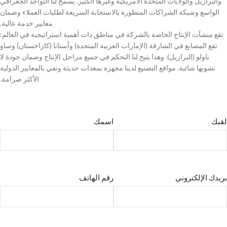
والبرازيل والولايات المتحدة الأمريكية وغيرها الكثير. يسمح لنا التواجد الجغرافي
الواسع وشبكة الشراكات المتطورة بالاستجابة السريعة لطلبات العملاء وضمان
معايير خدمة عالية.
تقع منشآت الإنتاج الخاصة بالشركة في مناطق ذات أهمية استراتيجية في العالم:
تقع المصانع في الشارقة (الإمارات العربية المتحدة) وأستانا (كازاخستان) وساو
باولو (البرازيل). وهذا يتيح لنا التحكم في جميع مراحل الإنتاج وضمان جودة لا
تشوبها شائبة. مواقع التصنيع لدينا مجهزة بمعدات حديثة وتفي بالمعايير الدولية
الأكثر صرامة.
لقبك
اسمك
بريدك الإلكتروني
رقم الهاتف