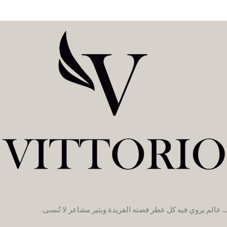
... عالم يروي فيه كل عطر قصته الفريدة ويثير مشاعر لا تُنسى.