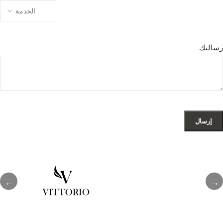
رسالتك
←
→