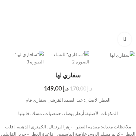
انقر للتكبير
سفاري لها
د.إ
149,00
د.إ
170,00
العطر الأصلي: عبد الصمد القرشي سفاري فام
المكونات الأصلية: أزهار بيضاء، حمضيات، مسك، فانيليا
ملاحظات معدلة: مقدمة العطر – زهر البرتقال، الكمثرى الذهبية | قلب
العطر – كريم مسك الروم، خلاصة الياسمين | قاعدة العطر – حرير الفانيليا،