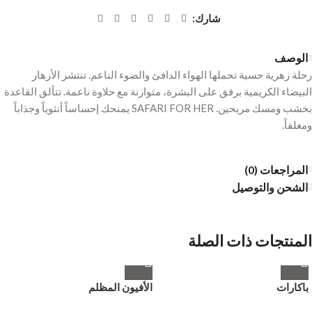
شارك:
الوصف
رحلة زهرية حسية تحملها الهواء الدافئ والضوء الناعم. تنتشر الأزهار
البيضاء الكريمية برفق على البشرة، متوازنة مع حلاوة ناعمة. تتألق القاعدة
بخشب ومسك مريحين. SAFARI FOR HER يمنحك إحساساً أنثوياً وجذاباً
ومغلفاً.
المراجعات (0)
الشحن والتوصيل
المنتجات ذات الصلة
باكارات
الأفيون المظلم