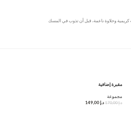
الإغراء. ثم تتفتح القلب ببتلات كريمية وحلاوة ناعمة، قبل أن تذوب في المسك
مقبرة إضافية
مجموعة
د.إ
149,00
د.إ
170,00