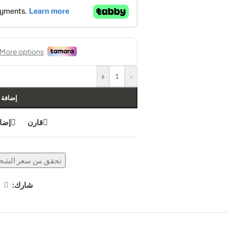
+
-
إضافة 
قارن
إضاف
تحقق من سعر الشحن
شارك: