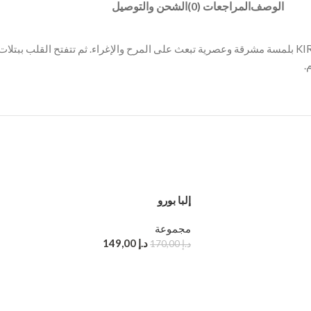
الوصف
المراجعات (0)
الشحن والتوصيل
انفجار متألق من الفواكه الاستوائية المغلفة بزهور مخملية. يبدأ عطر KIRKETT بلمسة مشرقة وعصرية تبعث على المرح و
.
إلبا بورو
مجموعة
د.إ
149,00
د.إ
170,00