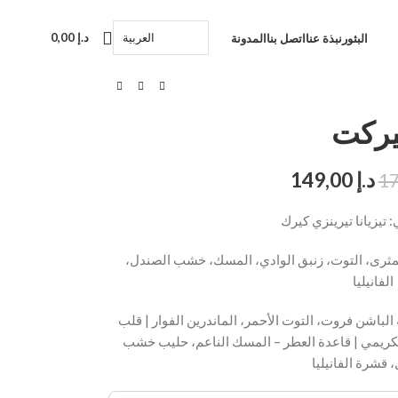
العربية‏
د.إ
0,00
البثور
نبذة عنا
اتصل بنا
المدونة
ركت
د.إ
149,00
 تيزيانا تيرينزي كيرك
الكمثرى، التوت، زنبق الوادي، المسك، خشب الصندل،
الفانيليا
الباشن فروت، التوت الأحمر، الماندرين الفوار | قلب
 الكريمي | قاعدة العطر – المسك الناعم، حليب خشب
 قشرة الفانيليا