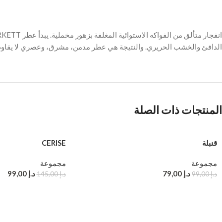
الدافئ والخشب الحريري. والنتيجة هي عطر مدمن، مشرق، وعصري لا يقاوم
المنتجات ذات الصلة
قنبلة
CERISE
مجموعة
مجموعة
د.إ
79,00
د.إ
99,00
د.إ
99,00
د.إ
145,00