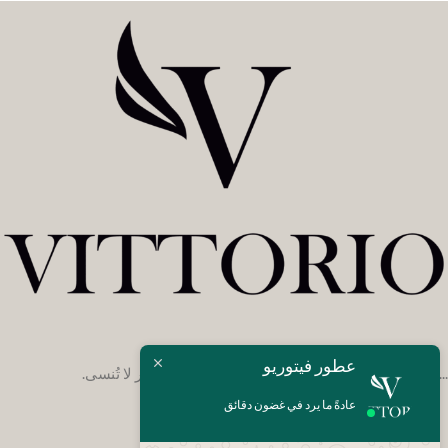
عطور فيتوريو
... عالم يروي فيه كل عطر قصته الفريدة ويثير مشاعر لا تُنسى.
عادةً ما يرد في غضون دقائق